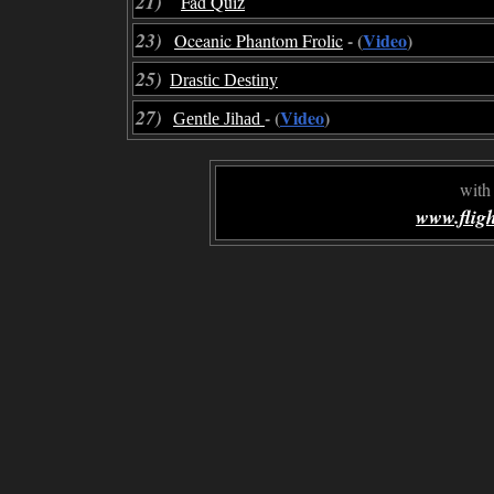
21)
Fad Quiz
23)
- (
Video
)
Oceanic Phantom Frolic
25)
Drastic Destiny
27)
- (
Video
)
Gentle Jihad
with
www.fligh