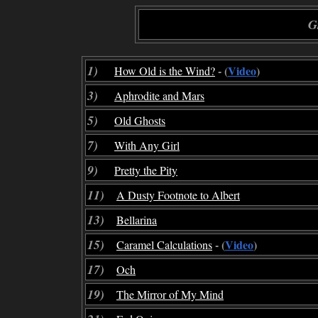
G
1)
- (
Video
)
How Old is the Wind?
3)
Aphrodite and Mars
5)
Old Ghosts
7)
With Any Girl
9)
Pretty the Pity
11)
A Dusty Footnote to Albert
13)
Bellarina
15)
- (
Video
)
Caramel Calculations
17)
Och
19)
The Mirror of My Mind